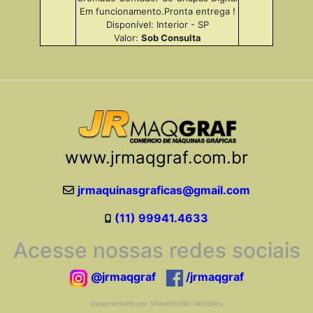
Em funcionamento.Pronta entrega !
Disponível: Interior - SP
Valor:
Sob Consulta
www.jrmaqgraf.com.br
jrmaquinasgraficas@gmail.com
(11) 99941.4633
Acesse nossas redes sociais
@jrmaqgraf
/jrmaqgraf
Desenvolvido por VisionStudio WebSites