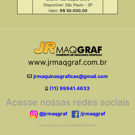
Disponível: São Paulo - SP
Valor:
R$ 50.000,00
www.jrmaqgraf.com.br
jrmaquinasgraficas@gmail.com
(11) 99941.4633
Acesse nossas redes sociais
@jrmaqgraf
/jrmaqgraf
Desenvolvido por VisionStudio WebSites