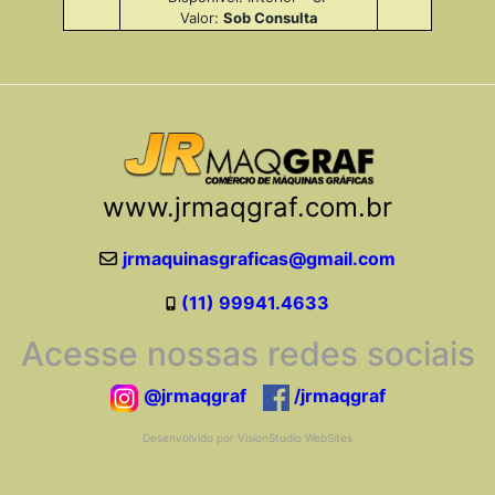
Valor:
Sob Consulta
www.jrmaqgraf.com.br
jrmaquinasgraficas@gmail.com
(11) 99941.4633
Acesse nossas redes sociais
@jrmaqgraf
/jrmaqgraf
Desenvolvido por VisionStudio WebSites